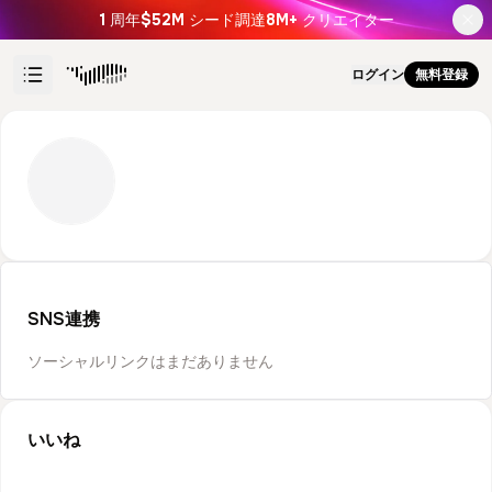
1
周年
$52M
シード調達
8M+
クリエイター
ログイン
無料登録
SNS連携
ソーシャルリンクはまだありません
いいね