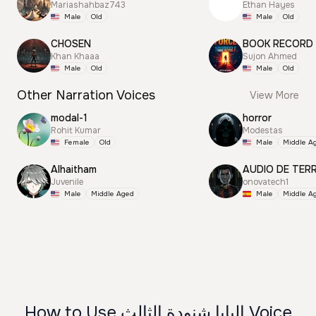
Mariashahbaz743
Ethan Hayes
Male
Old
Male
Old
CHOSEN
BOOK RECORD
Khan Khaaa
Sujon Ahmed
Male
Old
Male
Old
Other Narration Voices
View More
modal-1
horror
Rohit Kumar
Modestas
Female
Old
Male
Middle A
Alhaitham
AUDIO DE TER
Juvenile
onovatech1
Male
Middle Aged
Male
Middle A
How to Use البابا شنودة الثالث Voice