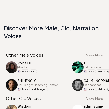
Discover More Male, Old, Narration
Voices
Other Male Voices
View More
Voice DL
1
Khai Le
patton zane
Male
Old
Male
Middle A
SHI HENG YI
CALM- NORMA
Shi Heng Yi Teaching Temple
Caricanecas
Male
Middle Aged
Male
Middle A
Other Old Voices
View More
Wisdom
adam stone